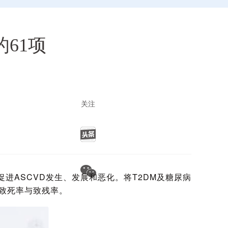
61项
！
关注
进ASCVD发生、发展和恶化。将T2DM及糖尿病
、致死率与致残率。