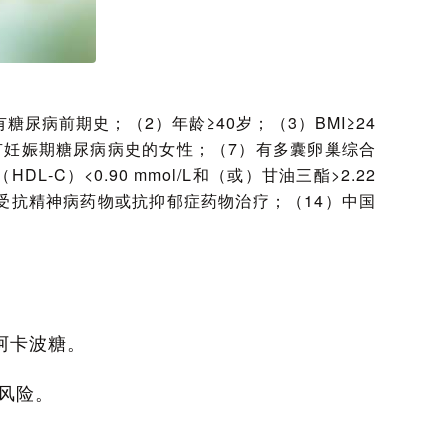
尿病前期史；（2）年龄≥40岁；（3）BMI≥24
或有妊娠期糖尿病病史的女性；（7）有多囊卵巢综合
）<0.90 mmol/L和（或）甘油三酯>2.22
期接受抗精神病药物或抗抑郁症药物治疗；（14）中国
阿卡波糖。
风险。