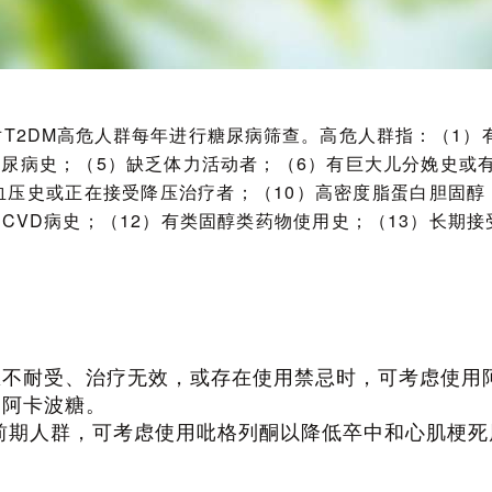
T2DM高危人群每年进行糖尿病筛查。高危人群指：（1）有糖
有糖尿病史；（5）缺乏体力活动者；（6）有巨大儿分娩史
或正在接受降压治疗者；（10）高密度脂蛋白胆固醇（HDL‑C
ASCVD病史；（12）有类固醇类药物使用史；（13）长
胍不耐受、治疗无效，或存在使用禁忌时，可考虑使用
用阿卡波糖。
病前期人群，可考虑使用吡格列酮以降低卒中和心肌梗死