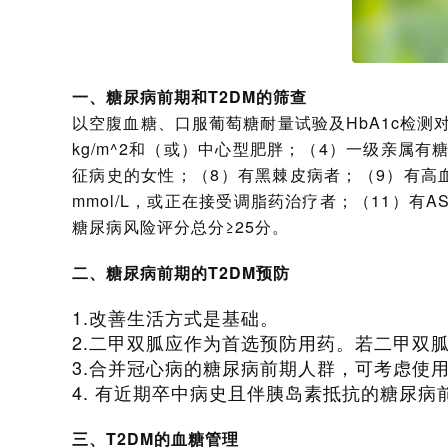
一、糖尿病前期和T2DM的筛查
以空腹血糖、口服葡萄糖耐量试验及HbA1c检测对
kg/m^2和（或）中心型肥胖；（4）一级亲属
征病史的女性；（8）有黑棘皮病者；（9）有高血压史
mmol/L，或正在接受调脂药治疗者；（11）有
糖尿病风险评分总分≥25分。
二、糖尿病前期的T2DM预防
1.改善生活方式是基础。
2.二甲双胍应作为首选预防用药。若二甲双
3.合并冠心病的糖尿病前期人群，可考虑使
4. 有近期卒中病史且伴胰岛素抵抗的糖尿
三、T2DM的血糖管理